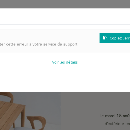
Copiez l'er
MOBIL
ter cette erreur à votre service de support.
Voir les détails
La sai
Le
mardi 18 aoû
d'extérieur r