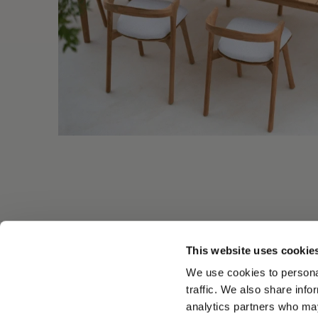
This website uses cookie
We use cookies to personal
Des piè
traffic. We also share info
analytics partners who may