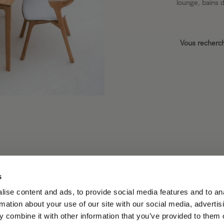
lounge, bains d
Vous recherch
s
ise content and ads, to provide social media features and to an
ces Ethnicraft authentiques, restaurées avec soin et propos
rmation about your use of our site with our social media, advertis
prix plus accessible.
 combine it with other information that you’ve provided to them o