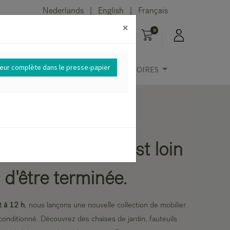
Nederlands
English
Français
|
|
×
0
reur complète dans le presse-papier
IER
OUTDOOR
ACCESSOIRES
son en extérieur est loin
d'être terminée.
t à 12 h
, nous lançons une nouvelle collection de mobilier
econditionné. Découvrez des chaises de jardin, fauteuils