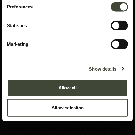
Preferences
Statistics
Marketing
Oscar ladekast
Show details
In uitstekende staat, met originele verpakking.
Allow all
Dit is een einde-reeks product en wordt niet langer aangeboden in de
Ethnicraft-collectie.
Allow selection
491,41
€
819,00
€
Please enter your details and we will notify you when