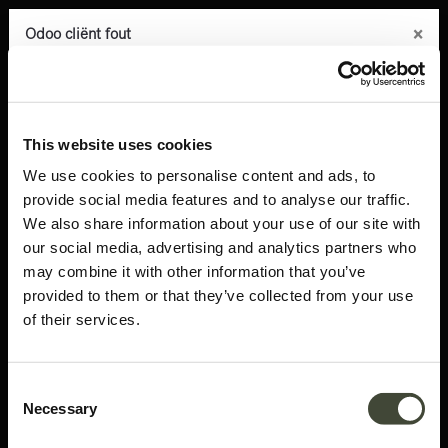
×
×
×
×
×
Odoo Client Error
Odoo cliënt fout
Odoo cliënt fout
Odoo cliënt fout
Odoo cliënt fout
0
Kopieer de volledige foutmelding naar het
Kopieer de volledige foutmelding naar het
Kopieer de volledige foutmelding naar het
Kopieer de volledige foutmelding naar het
Kopieer de volledige foutmelding naar het
Products
Bureau
Ladekasten
Oscar ladekast
klembord
klembord
klembord
klembord
klembord
This website uses cookies
An error occurred
An error occurred
An error occurred
An error occurred
An error occurred
We use cookies to personalise content and ads, to
U dient de kopieer knop te gebruiken om de fout te melden aan
U dient de kopieer knop te gebruiken om de fout te melden aan
U dient de kopieer knop te gebruiken om de fout te melden aan
U dient de kopieer knop te gebruiken om de fout te melden aan
U dient de kopieer knop te gebruiken om de fout te melden aan
provide social media features and to analyse our traffic.
support.
support.
support.
support.
support.
We also share information about your use of our site with
our social media, advertising and analytics partners who
Bekijk details
Bekijk details
Bekijk details
Bekijk details
Bekijk details
may combine it with other information that you’ve
provided to them or that they’ve collected from your use
of their services.
Ok
Ok
Ok
Ok
Ok
Consent
Necessary
Selection