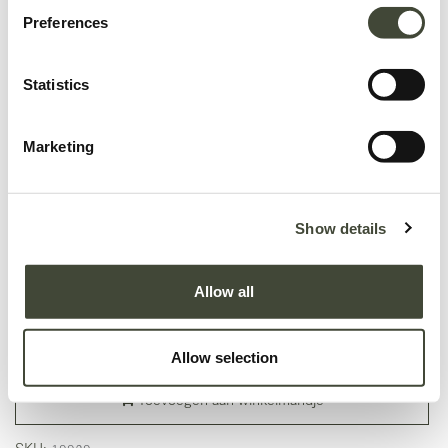
Preferences
Statistics
Marketing
Ethnicraft Indoor-outdoor Textielreiniger
Gebruik Ethnicraft Indoor/Outdoor Textile Cleaner om alle stoffen en textiel
te onderhouden. De formule is speciaal ontworpen om vuil en vlekken veilig
Show details
te verwijderen en herstelt de oorspronkelijke look van zowel binnen- als
buitenstoffen en stoffering. Volg altijd de specifieke onderhoudsinstructies
Allow all
voor het textielartikel naast de gebruiksaanwijzing op de fles. Op waterbasis
en milieuvriendelijk.
19,00
€
Allow selection
Toevoegen aan winkelmandje