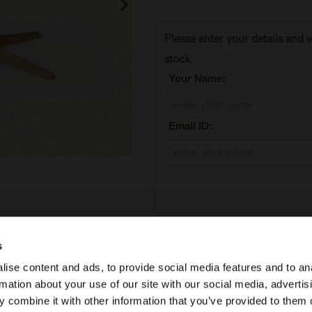
Please enter your details and w
stock:
*
Your Name:
*
Email ID:
Toevoegen aan winkelmand
s
ise content and ads, to provide social media features and to an
SKU:
50997
rmation about your use of our site with our social media, advertis
 combine it with other information that you’ve provided to them o