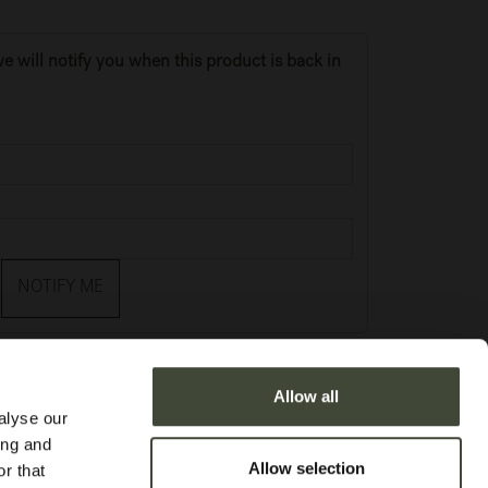
e will notify you when this product is back in
NOTIFY ME
je
Allow all
alyse our
ing and
Allow selection
r that