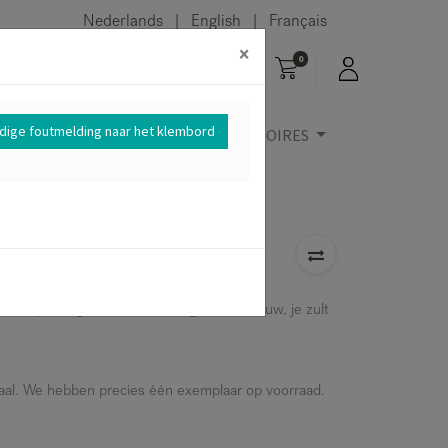
Nederlands
English
Français
|
|
×
0
edige foutmelding naar het klembord
BUITENMEUBELEN
ACCESSOIRES
incl. eiken kader (70 x
le verpakking. Hersteld en zo goed als nieuw, je zult
rhaal. We hebben precies één exemplaar op voorraad.