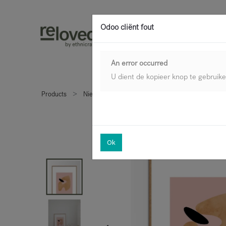
Odoo cliënt fout
An error occurred
U dient de kopieer knop te gebruik
Products
Nieuw binnen
Asthet Steen poster incl. eiken
Ok