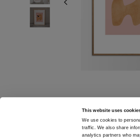
This website uses cookie
We use cookies to personal
traffic. We also share info
analytics partners who may