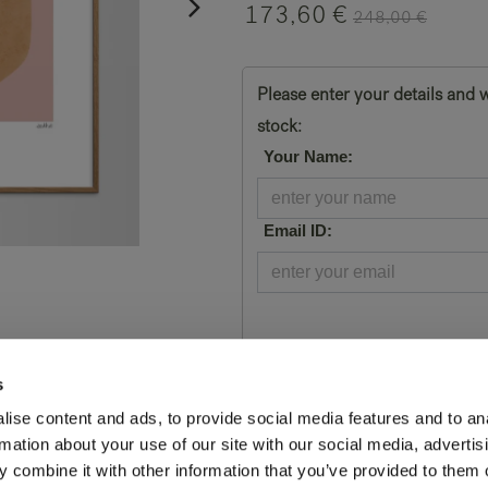
173,60
€
248,00
€
Please enter your details and w
stock:
*
Your Name:
*
Email ID:
s
Toevoegen aan winkelmand
ise content and ads, to provide social media features and to an
rmation about your use of our site with our social media, advertis
SKU:
LP021
 combine it with other information that you’ve provided to them o