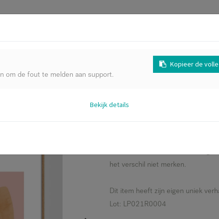
Kopieer de voll
PRODUCTEN
en om de fout te melden aan support.
 kader (70 x 100 cm)
Bekijk details
Asthet Steen poster 
100 cm)
In uitstekende staat, zonder origine
het verschil niet merken.
Dit item heeft zijn eigen uniek ve
Lot: LP021R0004