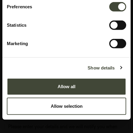
Preferences
Statistics
Marketing
Table Air - 160cm
Show details
En excellent état, avec son emballage d'origine.
Allow all
Il s'agit d'un produit de fin de série qui ne fait plus partie de la collection
Ethnicraft.
Allow selection
977,40
€
1 629,00
€
Please enter your details and we will notify you when