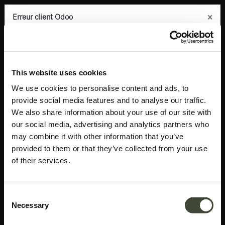
×
×
×
×
Erreur client Odoo
Erreur client Odoo
Erreur client Odoo
Erreur client Odoo
0
An
An
An
An
Copiez l'erreur complète dans le presse-papier
Copiez l'erreur complète dans le presse-papier
Copiez l'erreur complète dans le presse-papier
Copiez l'erreur complète dans le presse-papier
Products
Tables
Tables
Table Air - 160cm
error occurred
error occurred
error occurred
error occurred
This website uses cookies
Utilisez le bouton Copier pour reporter cette erreur à votre
Utilisez le bouton Copier pour reporter cette erreur à votre
Utilisez le bouton Copier pour reporter cette erreur à votre
Utilisez le bouton Copier pour reporter cette erreur à votre
We use cookies to personalise content and ads, to
service de support.
service de support.
service de support.
service de support.
provide social media features and to analyse our traffic.
We also share information about your use of our site with
Voir les détails
Voir les détails
Voir les détails
Voir les détails
our social media, advertising and analytics partners who
may combine it with other information that you’ve
provided to them or that they’ve collected from your use
Ok
Ok
Ok
Ok
of their services.
Consent
Necessary
Selection