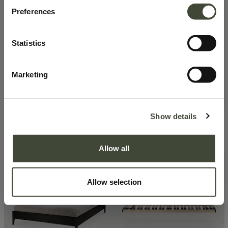
Très bon état
Très bon état
Preferences
Statistics
Marketing
Show details
Lit Spindle avec sommier à lattes -
Sommier à lattes
EU Queen
1 702,20
€
173,39
€
2 837,00
€
289,00
€
Allow all
Très bon état
Excellent
Allow selection