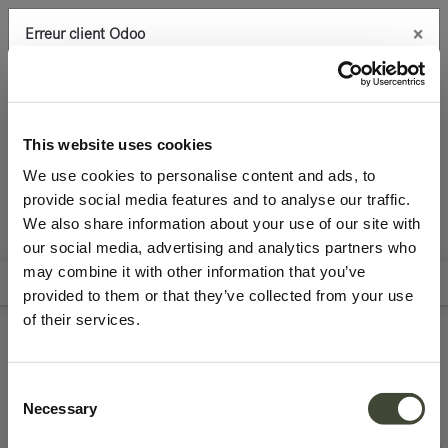
×
Erreur client Odoo
0
An
Copiez l'erreur complète dans le presse-papier
Chambre
Lits
error occurred
This website uses cookies
Utilisez le bouton Copier pour reporter cette erreur à votre
We use cookies to personalise content and ads, to
service de support.
provide social media features and to analyse our traffic.
We also share information about your use of our site with
Tous les
Archive Sale
Voir les détails
our social media, advertising and analytics partners who
produits
may combine it with other information that you’ve
Filters
Sort By
provided to them or that they’ve collected from your use
Ok
of their services.
Lits reconditionnés
Consent
Necessary
Selection